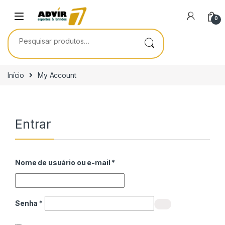
Skip to navigation
Skip to content
0
Pesquisar por:
Início
My Account
Entrar
Obrigatório
Nome de usuário ou e-mail
*
Obrigatório
Senha
*