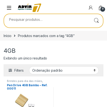
Skip to navigation
Skip to content
0
Pesquisar por:
Início
Produtos marcados com a tag “4GB”
4GB
Exibindo um único resultado
Filters
Brindes para dia das mães
,
Brindes para dia do Aluno
,
Pen Drive 4GB Bambu – Ref.
Brindes para dia do Professor
,
00011
Brindes para dia dos Pais
,
Datas
comemorativas/Eventos
,
Encontro de Funcionários
,
Informática/Telefonia