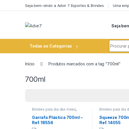
Skip to navigation
Skip to content
Seja bem-vindo a Advir 7 Esportes & Brindes
Uma empr
Seja bem
Search fo
Todas as Categorias
Início
Produtos marcados com a tag “700ml”
700ml
Brindes para dia das mães
,
Brindes para dia
Brindes para dia do Professor
,
Brindes para dia 
Brindes para dia dos Pais
,
Datas
Brindes para dia 
Garrafa Plástica 700ml –
Squeeze 700ml
comemorativas/Eventos
,
comemorativas/E
Ref. 18556
Ref. 14055
Encontro de Funcionários
,
Encontro de Func
Encontro de Igrejas
,
Encontro de Igrej