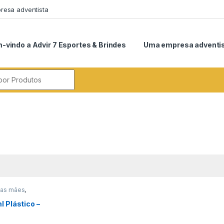
esa adventista
-vindo a Advir 7 Esportes & Brindes
Uma empresa adventi
r:
 das mães
,
do Professor
,
dos Pais
,
Datas
 Plástico –
ventos
,
ionários
,
as
,