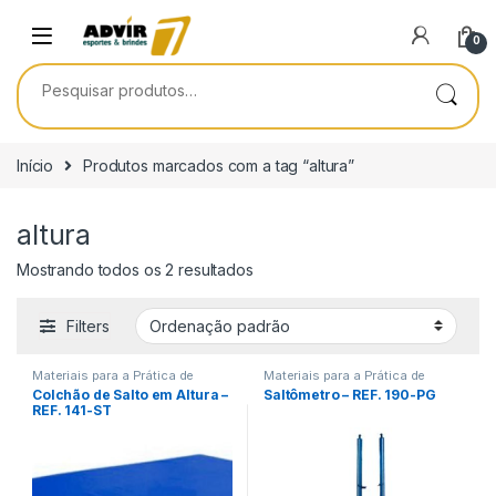
Skip to navigation
Skip to content
0
Pesquisar por:
Início
Produtos marcados com a tag “altura”
altura
Mostrando todos os 2 resultados
Filters
Materiais para a Prática de
Materiais para a Prática de
Esportes
Esportes
Colchão de Salto em Altura –
Saltômetro – REF. 190-PG
REF. 141-ST