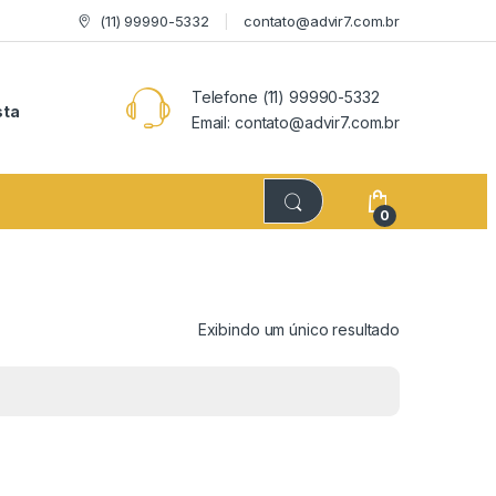
(11) 99990-5332
contato@advir7.com.br
Telefone (11) 99990-5332
sta
Email: contato@advir7.com.br
0
Exibindo um único resultado