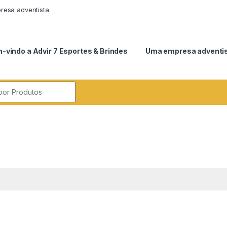
esa adventista
-vindo a Advir 7 Esportes & Brindes
Uma empresa adventi
r: