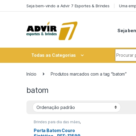
Skip to navigation
Skip to content
Seja bem-vindo a Advir 7 Esportes & Brindes
Uma empr
Seja bem
Search fo
Todas as Categorias
Início
Produtos marcados com a tag “batom”
batom
Brindes para dia das mães
,
Brindes para dia do Aluno
,
Encontro de Funcionários
,
Linha
Porta Batom Couro
Feminina
,
Viagem/Lazer/Uso
Sintético – REF: 12599