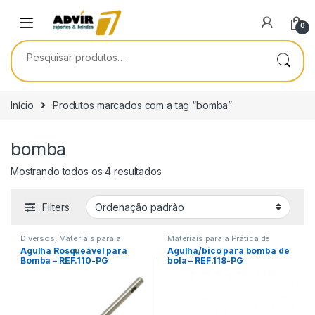
Skip to navigation
Skip to content
0
Pesquisar por:
Início
Produtos marcados com a tag “bomba”
bomba
Mostrando todos os 4 resultados
Filters
Diversos
,
Materiais para a
Materiais para a Prática de
Prática de Esportes
Esportes
Agulha Rosqueável para
Agulha/bico para bomba de
Bomba – REF.110-PG
bola – REF.118-PG