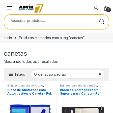
Skip to navigation
Skip to content
0
Pesquisar por:
Início
Produtos marcados com a tag “canetas”
canetas
Mostrando todos os 2 resultados
Filters
Brindes para dia do Aluno
,
Brindes para dia das mães
,
Encontro de Funcionários
,
Brindes para dia do Professor
,
Bloco de Anotações com
Bloco de Anotações com
Encontro de Igrejas
,
Brindes para dia dos Pais
,
Autoadesivos e Caneta – Ref.
Suporte para Caneta – Ref.
Papelaria/Escritório
Encontro de Funcionários
,
Encontro de Igrejas
,
7555
10106
Papelaria/Escritório