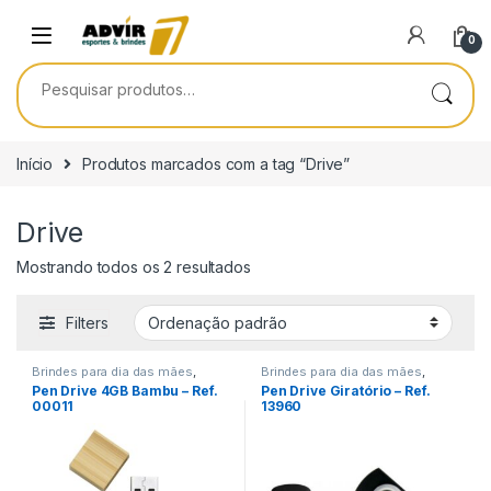
Skip to navigation
Skip to content
0
Pesquisar por:
Início
Produtos marcados com a tag “Drive”
Drive
Mostrando todos os 2 resultados
Filters
Brindes para dia das mães
,
Brindes para dia das mães
,
Brindes para dia do Aluno
,
Brindes para dia do Aluno
,
Pen Drive 4GB Bambu – Ref.
Pen Drive Giratório – Ref.
Brindes para dia do Professor
,
Brindes para dia do Professor
,
00011
13960
Brindes para dia dos Pais
,
Datas
Brindes para dia dos Pais
,
Datas
comemorativas/Eventos
,
comemorativas/Eventos
,
Encontro de Funcionários
,
Encontro de Funcionários
,
Informática/Telefonia
Encontro de Igrejas
,
Informática/Telefonia