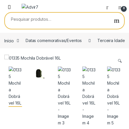
Skip to navigation
Skip to content
0
Pesquisar por:
Início
Datas comemorativas/Eventos
Terceira Idade
🔍