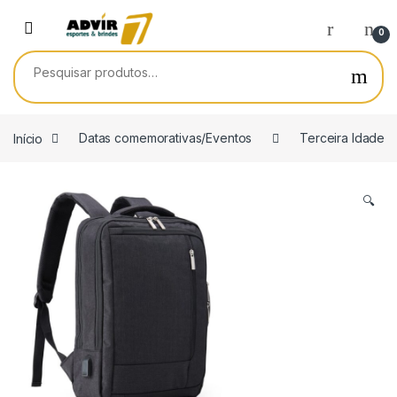
Skip to navigation
Skip to content
0
Pesquisar por:
Início
Datas comemorativas/Eventos
Terceira Idade
🔍