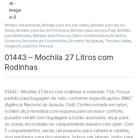
Brindes Adventistas
,
Brindes para dia das mães
,
Brindes para dia do
Aluno
,
Brindes para dia do Professor
,
Brindes para dia dos Pais
,
Brindes
para Matriculas
,
Brindes para Pascoa
,
Datas comemorativas/Eventos
,
Diversos
,
Encontro de Funcionários
,
Encontro de Igrejas
,
Terceira Idade
,
Viagem/Lazer/Uso Pessoal
01443 – Mochila 27 Litros com
Rodinhas
01443 – Mochila 27 litros com rodinhas e cadeado TSA. Possui
padrão para bagagem de mão, conforme especificações ANAC
(Agência Nacional de Aviação Civil) Confeccionada em nylon,
contém alça revestida com espuma para um maior conforto,
puxador retrátil com regulagem e botão acionador, alças para
as costas escondidas no compartimento traseiro com zíper. Com
5 compartimentos, sendo um pequeno para carteira e canetas,
dois medianos para documentos, bolsos nas laterais, bolso para