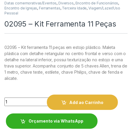
Datas comemorativas/Eventos
,
Diversos
,
Encontro de Funcionários
,
Encontro de Igrejas
,
Ferramentas
,
Terceira Idade
,
Viagem/Lazer/Uso
Pessoal
02095 – Kit Ferramenta 11 Peças
02095 – Kit ferramenta 11 peças em estojo plástico. Maleta
plástica com detalhe retangular no centro frontal e verso com o
detalhe na lateral inferior, possui texturização no estojo e uma
trava superior. Acompanha: conjunto de 5 chaves Allen, trena de
1 metro, chave teste, estilete, chave Philips, chave de fenda e
alicate.
Quantity
Add ao Carrinho
Orçamento via WhatsApp