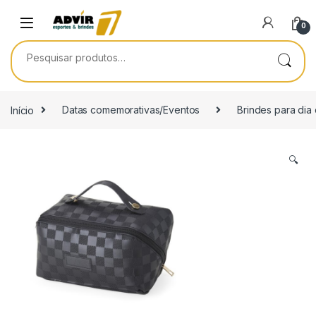
Skip to navigation
Skip to content
0
Pesquisar por:
Início
Datas comemorativas/Eventos
Brindes para dia
🔍