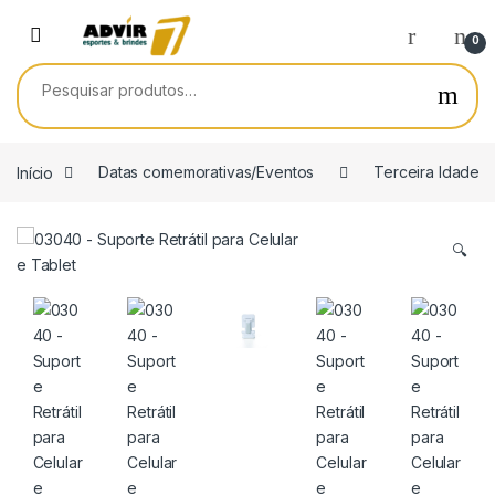
Skip to navigation
Skip to content
0
Pesquisar por:
Início
Datas comemorativas/Eventos
Terceira Idade
🔍