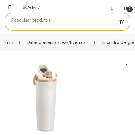
Skip to navigation
Skip to content
0
Pesquisar por:
Início
Datas comemorativas/Eventos
Encontro de Igre
🔍