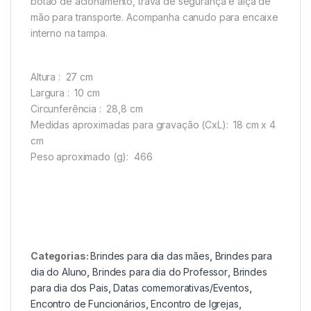
botão de acionamento, trava de segurança e alça de
mão para transporte. Acompanha canudo para encaixe
interno na tampa.
Altura
: 27 cm
Largura
: 10 cm
Circunferência
: 28,8 cm
Medidas aproximadas para gravação
(CxL): 18 cm x 4
cm
Peso aproximado
(g): 466
Categorias:
Brindes para dia das mães
,
Brindes para
dia do Aluno
,
Brindes para dia do Professor
,
Brindes
para dia dos Pais
,
Datas comemorativas/Eventos
,
Encontro de Funcionários
,
Encontro de Igrejas
,