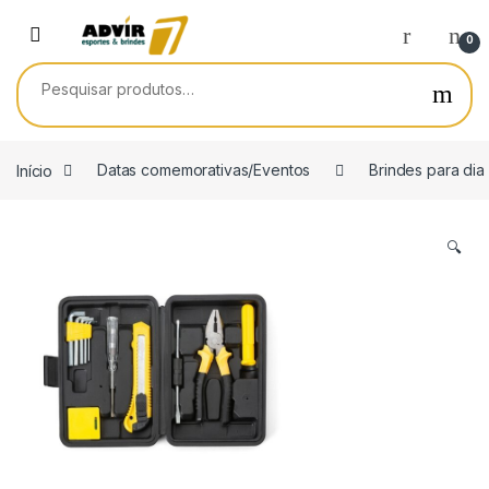
Skip to navigation
Skip to content
0
Pesquisar por:
Início
Datas comemorativas/Eventos
Brindes para dia
🔍