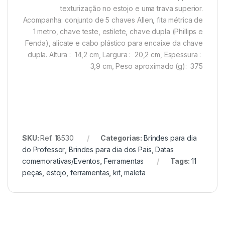
texturização no estojo e uma trava superior.
Acompanha: conjunto de 5 chaves Allen,
fita métrica de
1 metro, chave teste, estilete, chave dupla (Phillips e
Fenda), alicate e cabo plástico para encaixe da chave
dupla.
Altura
: 14,2 cm,
Largura
: 20,2 cm,
Espessura
:
3,9 cm,
Peso aproximado
(g): 375
SKU:
Ref. 18530
Categorias:
Brindes para dia
do Professor
,
Brindes para dia dos Pais
,
Datas
comemorativas/Eventos
,
Ferramentas
Tags:
11
peças
,
estojo
,
ferramentas
,
kit
,
maleta