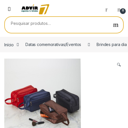
Skip to navigation
Skip to content
0
Pesquisar por:
Início
Datas comemorativas/Eventos
Brindes para dia
🔍