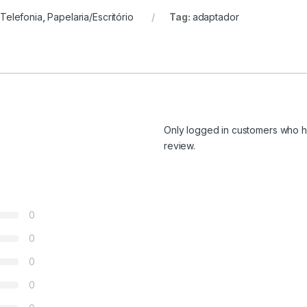
/Telefonia
,
Papelaria/Escritório
Tag:
adaptador
Only logged in customers who h
review.
0
0
0
0