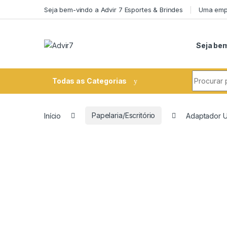
Skip to navigation
Skip to content
Seja bem-vindo a Advir 7 Esportes & Brindes
Uma empr
Seja bem
Search fo
Todas as Categorias
Início
Papelaria/Escritório
Adaptador U