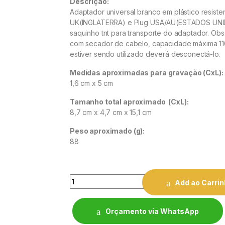
Descrição:
Adaptador universal branco em plástico resiste
UK(INGLATERRA) e Plug USA/AU(ESTADOS UNID
saquinho tnt para transporte do adaptador. Obs
com secador de cabelo, capacidade máxima 
estiver sendo utilizado deverá desconectá-lo.
Medidas aproximadas para gravação
(CxL):
1,6 cm x 5 cm
Tamanho total aproximado
(CxL):
8,7 cm x 4,7 cm x 15,1 cm
Peso aproximado
(g):
88
Quantity
Add ao Carri
Orçamento via WhatsApp