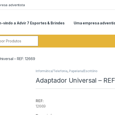
esa adventista
-vindo a Advir 7 Esportes & Brindes
Uma empresa adventi
r:
niversal – REF: 12669
Informática/Telefonia
,
Papelaria/Escritório
Adaptador Universal – REF
REF:
12669