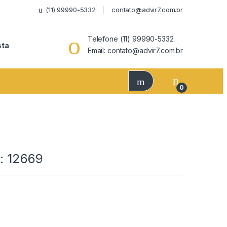
(11) 99990-5332
contato@advir7.com.br
Telefone (11) 99990-5332
sta
Email: contato@advir7.com.br
0
: 12669