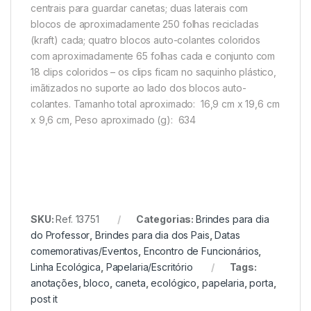
centrais para guardar canetas; duas laterais com
blocos de aproximadamente 250 folhas recicladas
(kraft) cada; quatro blocos auto-colantes
coloridos
com aproximadamente 65 folhas cada e conjunto com
18 clips coloridos – os clips ficam no saquinho plástico,
imãtizados no suporte ao lado dos blocos auto-
colantes.
Tamanho total aproximado
: 16,9 cm x 19,6 cm
x 9,6 cm,
Peso aproximado
(g): 634
SKU:
Ref. 13751
Categorias:
Brindes para dia
do Professor
,
Brindes para dia dos Pais
,
Datas
comemorativas/Eventos
,
Encontro de Funcionários
,
Linha Ecológica
,
Papelaria/Escritório
Tags:
anotações
,
bloco
,
caneta
,
ecológico
,
papelaria
,
porta
,
post it