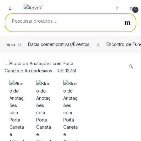
Skip to navigation
Skip to content
0
Pesquisar por:
Início
Datas comemorativas/Eventos
Encontro de Fun
🔍