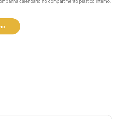
ompanha calendário no compartimento plástico interno.
nho