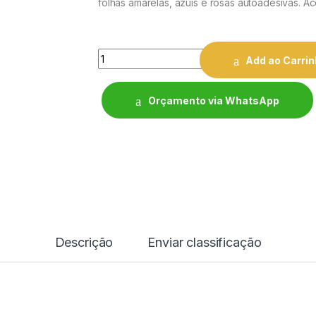
folhas amarelas, azuis e rosas autoa
desivas. Ac
Quantity
Add ao Carri
Orçamento via WhatsApp
Descrição
Enviar classificação