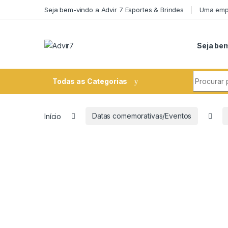
Skip to navigation
Skip to content
Seja bem-vindo a Advir 7 Esportes & Brindes
Uma empr
Seja bem
Search fo
Todas as Categorias
Início
Datas comemorativas/Eventos