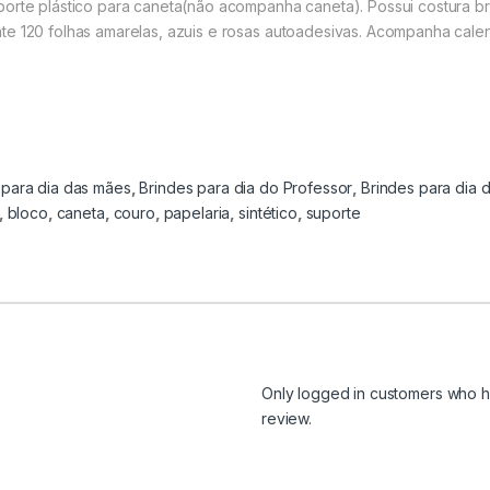
porte plástico para caneta(não acompanha caneta). Possui costura 
e 120 folhas amarelas, azuis e rosas autoa
desivas. Acompanha calen
 para dia das mães
,
Brindes para dia do Professor
,
Brindes para dia 
,
bloco
,
caneta
,
couro
,
papelaria
,
sintético
,
suporte
Only logged in customers who h
review.