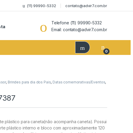
(11) 99990-5332
contato@advir7.com.br
Telefone (11) 99990-5332
sta
Email: contato@advir7.com.br
0
ssor
,
Brindes para dia dos Pais
,
Datas comemorativas/Eventos
,
 7387
te plástico para caneta(não acompanha caneta). Possui
rte plástico interno e bloco com aproximadamente 120