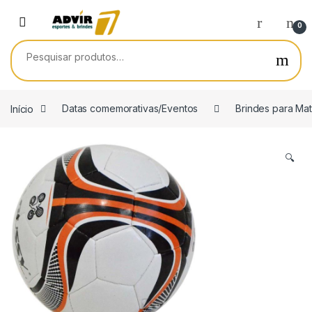
Skip to navigation
Skip to content
0
Pesquisar por:
Início
Datas comemorativas/Eventos
Brindes para Mat
🔍