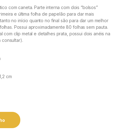
tico com caneta. Parte interna com dois “bolsos”
rimeira e última folha de papelão para dar mais
tanto no início quanto no final são para dar um melhor
folhas. Possui aproximadamente 80 folhas sem pauta.
 com clip metal e detalhes prata, possui dois anéis na
 consultar).
m
1,2 cm
nho