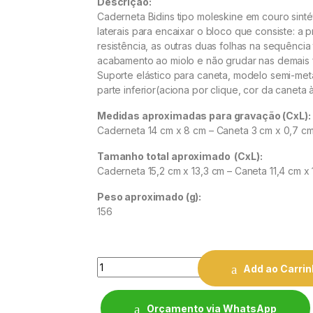
Descrição:
Caderneta Bidins tipo moleskine em couro sinté
laterais para encaixar o bloco que consiste: a p
resistência, as outras duas folhas na se
quência 
acabamento ao miolo e não grudar nas demais 
Suporte elástico para caneta, modelo semi-metal
parte inferior(aciona por clique, cor da caneta à
Medidas aproximadas para gravação
(CxL):
Caderneta 14 cm x 8 cm – Caneta 3 cm x 0,7 c
Tamanho total aproximado
(CxL):
Caderneta 15,2 cm x 13,3 cm – Caneta 11,4 cm x 
Peso aproximado
(g):
156
Quantity
Add ao Carri
Orçamento via WhatsApp