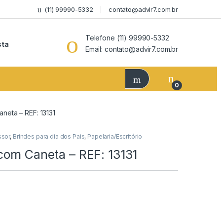
(11) 99990-5332
contato@advir7.com.br
Telefone (11) 99990-5332
sta
Email: contato@advir7.com.br
0
neta – REF: 13131
ssor
,
Brindes para dia dos Pais
,
Papelaria/Escritório
com Caneta – REF: 13131