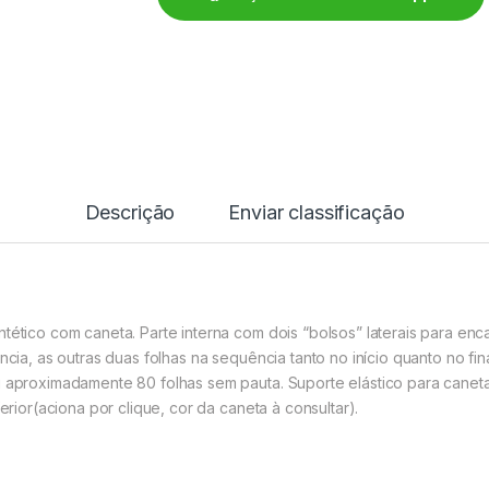
Descrição
Enviar classificação
tético com caneta. Parte interna com dois “bolsos” laterais para enca
ncia, as outras duas folhas na se
quência tanto no início quanto no f
i aproximadamente 80 folhas sem pauta. Suporte elástico para canet
ferior(aciona por clique, cor da caneta à consultar).