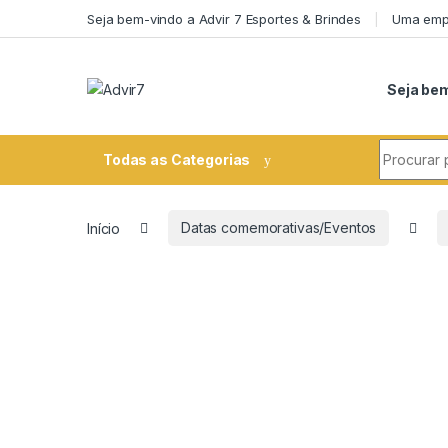
Skip to navigation
Skip to content
Seja bem-vindo a Advir 7 Esportes & Brindes
Uma empr
Seja bem
Search fo
Todas as Categorias
Início
Datas comemorativas/Eventos