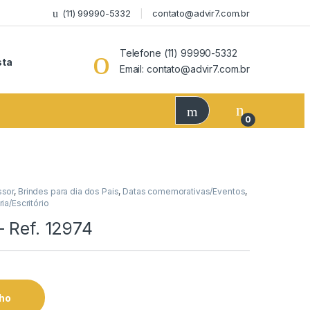
(11) 99990-5332
contato@advir7.com.br
Telefone (11) 99990-5332
sta
Email: contato@advir7.com.br
0
ssor
,
Brindes para dia dos Pais
,
Datas comemorativas/Eventos
,
ia/Escritório
– Ref. 12974
nho