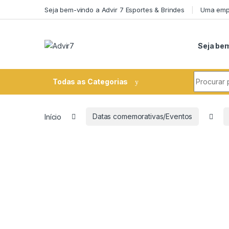
Skip to navigation
Skip to content
Seja bem-vindo a Advir 7 Esportes & Brindes
Uma empr
Seja bem
Search fo
Todas as Categorias
Início
Datas comemorativas/Eventos