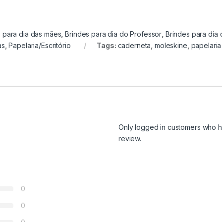
 para dia das mães
,
Brindes para dia do Professor
,
Brindes para dia 
as
,
Papelaria/Escritório
Tags:
caderneta
,
moleskine
,
papelaria
Only logged in customers who h
review.
0
0