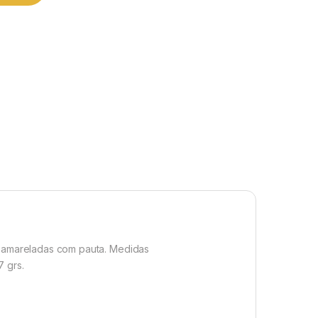
 amareladas com pauta.
Medidas
7 grs.