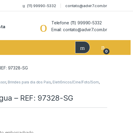
(11) 99990-5332
contato@advir7.com.br
Telefone (11) 99990-5332
sta
Email: contato@advir7.com.br
0
 REF: 97328-SG
ssor
,
Brindes para dia dos Pais
,
Eletrônicos/Cine/Foto/Som
,
água – REF: 97328-SG
nto emborrachado.