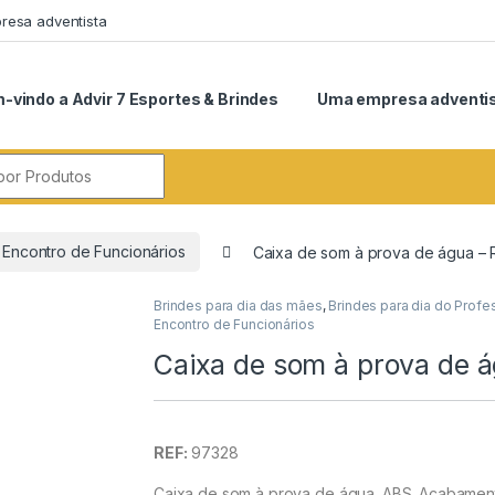
esa adventista
-vindo a Advir 7 Esportes & Brindes
Uma empresa adventi
r:
Encontro de Funcionários
Caixa de som à prova de água –
Brindes para dia das mães
,
Brindes para dia do Profe
Encontro de Funcionários
Caixa de som à prova de 
REF:
97328
Caixa de som à prova de água. ABS. Acabame