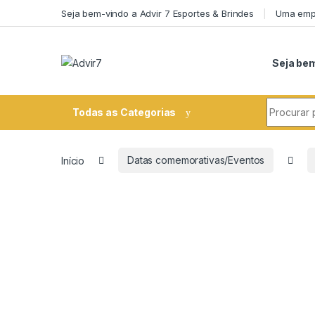
Skip to navigation
Skip to content
Seja bem-vindo a Advir 7 Esportes & Brindes
Uma empr
Seja bem
Search fo
Todas as Categorias
Início
Datas comemorativas/Eventos