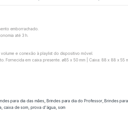
mento emborrachado.
onomia até 3 h.
volume e conexão à playlist do dispositivo móvel.
o. Fornecida em caixa presente. ø85 x 50 mm | Caixa: 88 x 88 x 55
indes para dia das mães
,
Brindes para dia do Professor
,
Brindes para
a
,
caixa de som
,
prova d'água
,
som