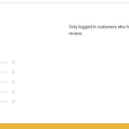
Only logged in customers who h
review.
0
0
0
0
0