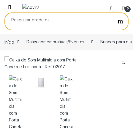
Skip to navigation
Skip to content
0
Pesquisar por:
Início
Datas comemorativas/Eventos
Brindes para dia
🔍