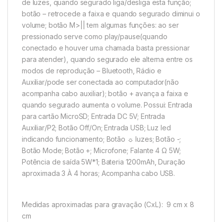
de luzes, quando segurado liga/desliga esta função;
botão – retrocede a faixa e quando segurado diminui o
volume; botão M>|| tem algumas funções: ao ser
pressionado serve como play/pause(quando
conectado e houver uma chamada basta pressionar
para atender), quando segurado ele alterna entre os
modos de reprodução – Bluetooth, Rádio e
Auxiliar/pode ser conectada ao computador(não
acompanha cabo auxiliar); botão + avança a faixa e
quando segurado aumenta o volume. Possui: Entrada
para cartão MicroSD; Entrada DC 5V; Entrada
Auxiliar/P2; Botão Off/On; Entrada USB; Luz led
indicando funcionamento; Botão ☼ luzes; Botão -;
Botão Mode; Botão +; Microfone; Falante 4 Ω 5W;
Potência de saída 5W*1; Bateria 1200mAh, Duração
aproximada 3 À 4 horas; Acompanha cabo USB.
Medidas aproximadas para gravação
(CxL): 9 cm x 8
cm