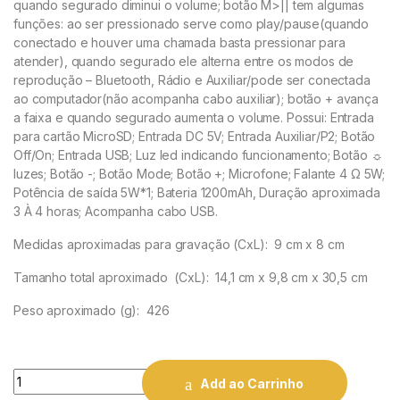
quando segurado diminui o volume; botão M>|| tem algumas
funções: ao ser pressionado serve como play/pause(quando
conectado e houver uma chamada basta pressionar para
atender), quando segurado ele alterna entre os modos de
reprodução – Bluetooth, Rádio e Auxiliar/pode ser conectada
ao computador(não acompanha cabo auxiliar); botão + avança
a faixa e quando segurado aumenta o volume. Possui: Entrada
para cartão MicroSD; Entrada DC 5V; Entrada Auxiliar/P2; Botão
Off/On; Entrada USB; Luz led indicando funcionamento; Botão ☼
luzes; Botão -; Botão Mode; Botão +; Microfone; Falante 4 Ω 5W;
Potência de saída 5W*1; Bateria 1200mAh, Duração aproximada
3 À 4 horas; Acompanha cabo USB.
Medidas aproximadas para gravação
(CxL): 9 cm x 8 cm
Tamanho total aproximado
(CxL): 14,1 cm x 9,8 cm x 30,5 cm
Peso aproximado
(g): 426
Quantity
Add ao Carrinho