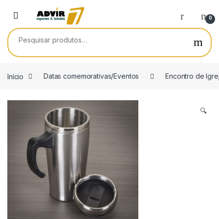
Skip to navigation
Skip to content
0
Pesquisar por:
Início
Datas comemorativas/Eventos
Encontro de Igre
🔍