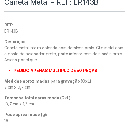
Caneta Metal – REF: ER143B
REF:
ER143B
Descrição:
Caneta metal inteira colorida com detalhes prata. Clip metal com
a ponta do acionador preto, parte inferior com dois anéis prata.
Aciona por clique.
PEDIDO APENAS MÚLTIPLO DE 50 PEÇAS!
Medidas aproximadas para gravação (CxL):
3 cm x 0,7 cm
Tamanho total aproximado (CxL):
13,7 cm x 1,2 cm
Peso aproximado (g):
16