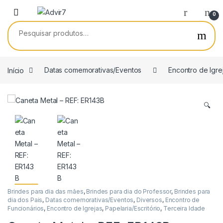
Skip to navigation
Skip to content
0
Pesquisar por:
Início
Datas comemorativas/Eventos
Encontro de Igre
🔍
Brindes para dia das mães
,
Brindes para dia do Professor
,
Brindes para
dia dos Pais
,
Datas comemorativas/Eventos
,
Diversos
,
Encontro de
Funcionários
,
Encontro de Igrejas
,
Papelaria/Escritório
,
Terceira Idade