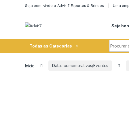
Skip to navigation
Skip to content
Seja bem-vindo a Advir 7 Esportes & Brindes
Uma empr
Seja bem
Search fo
Todas as Categorias
Início
Datas comemorativas/Eventos