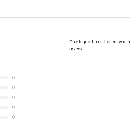
Only logged in customers who h
review.
0
0
0
0
0