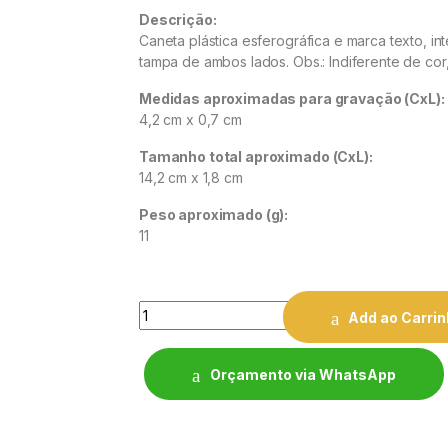
Descrição:
Caneta plástica esferográfica e marca texto, int
tampa de ambos lados. Obs.: Indiferente de cor
Medidas aproximadas para gravação (CxL):
4,2 cm x 0,7 cm
Tamanho total aproximado (CxL):
14,2 cm x 1,8 cm
Peso aproximado (g):
11
Quantity
Add ao Carri
Orçamento via WhatsApp