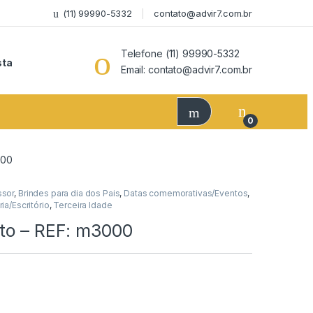
(11) 99990-5332
contato@advir7.com.br
Telefone (11) 99990-5332
sta
Email: contato@advir7.com.br
0
000
ssor
,
Brindes para dia dos Pais
,
Datas comemorativas/Eventos
,
ia/Escritório
,
Terceira Idade
xto – REF: m3000