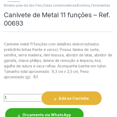
Brindes para dia dos Pais
,
Datas comemorativas/Eventos
,
Ferramentas
Canivete de Metal 11 funções – Ref.
00693
Canivete metal 11 funções com detalhes emborrachados
preto(três linhas frente e verso). Possui: lâmina de corte,
serrilha, serra madeira, mini tesoura, abridor de latas, abridor de
garrafa, chave phillips, lamina de remoção e limpeza
, lixa,
agulha de sutura e saca rolhas. Acompanha bainha em nylon.
Tamanho total aproximado
: 9,3 cm x 2,5 cm,
Peso
aproximado
(g): 101
Quantity
Add ao Carrinho
Orçamento via WhatsApp