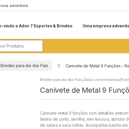
esa adventista
-vindo a Advir 7 Esportes & Brindes
Uma empresa adventi
r:
Brindes para dia dos Pais
Canivete de Metal 9 Funções – R
Brindes para dia dos Pais
,
Datas comemorativas/Even
Canivete de Metal 9 Funçõ
Canivete metal 9 funções com detalhes emborrac
lâmina de corte, serrilha, mini tesoura, abridor d
de sutura e saca rolhas. Acompan
ha bainha em 