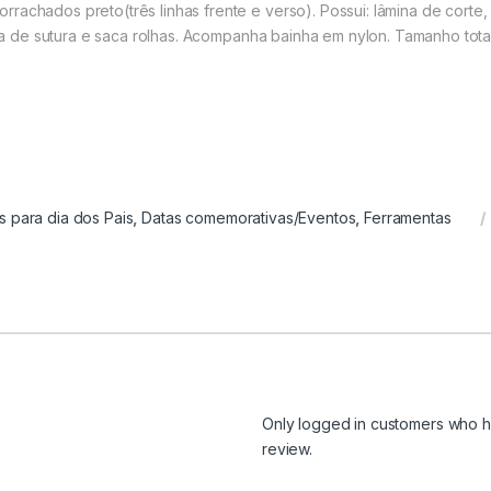
chados preto(três linhas frente e verso). Possui: lâmina de corte, se
lha de sutura e saca rolhas. Acompan
ha bainha em nylon.
Tamanho tota
s para dia dos Pais
,
Datas comemorativas/Eventos
,
Ferramentas
Only logged in customers who h
review.