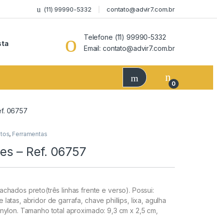
(11) 99990-5332
contato@advir7.com.br
Telefone (11) 99990-5332
sta
Email: contato@advir7.com.br
0
ef. 06757
tos
,
Ferramentas
es – Ref. 06757
hados preto(três linhas frente e verso). Possui:
e latas, abridor de garrafa, chave phillips, lixa, agulha
nylon.
Tamanho total aproximado:
9,3 cm x 2,5 cm,