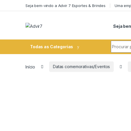
Skip to navigation
Skip to content
Seja bem-vindo a Advir 7 Esportes & Brindes
Uma empr
Seja bem
Search fo
Todas as Categorias
Início
Datas comemorativas/Eventos