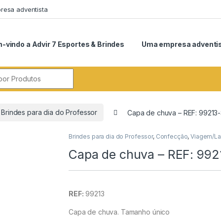
esa adventista
-vindo a Advir 7 Esportes & Brindes
Uma empresa adventi
r:
Brindes para dia do Professor
Capa de chuva – REF: 99213
Brindes para dia do Professor
,
Confecção
,
Viagem/La
Capa de chuva – REF: 99
REF:
99213
Capa de chuva. Tamanho único