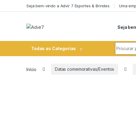
Skip to navigation
Skip to content
Seja bem-vindo a Advir 7 Esportes & Brindes
Uma empr
Seja bem
Search fo
Todas as Categorias
Início
Datas comemorativas/Eventos