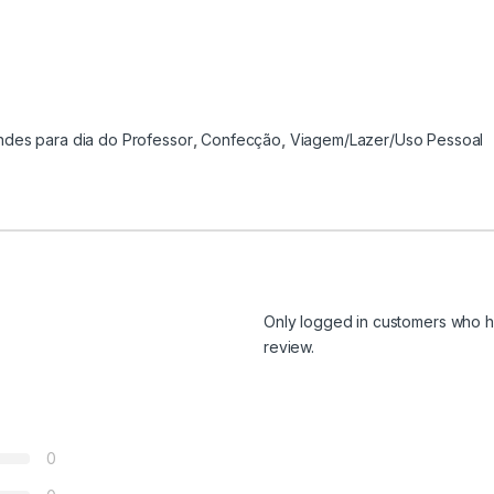
ndes para dia do Professor
,
Confecção
,
Viagem/Lazer/Uso Pessoal
Only logged in customers who h
review.
0