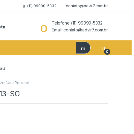
(11) 99990-5332
contato@advir7.com.br
Telefone (11) 99990-5332
sta
Email: contato@advir7.com.br
0
-SG
zer/Uso Pessoal
213-SG