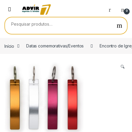
Skip to navigation
Skip to content
0
Pesquisar por:
Início
Datas comemorativas/Eventos
Encontro de Igre
🔍