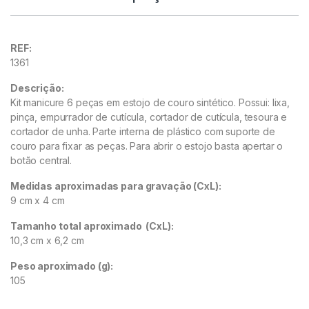
REF:
1361
Descrição:
Kit manicure 6 peças em estojo de couro sintético. Possui: lixa,
pinça, empurrador de cutícula, cortador de cutícula, tesoura e
cortador de unha. Parte interna de plástico com suporte de
couro para fixar as peças. Para abrir o estoj
o basta apertar o
botão central.
Medidas aproximadas para gravação
(CxL):
9 cm x 4 cm
Tamanho total aproximado
(CxL):
10,3 cm x 6,2 cm
Peso aproximado
(g):
105