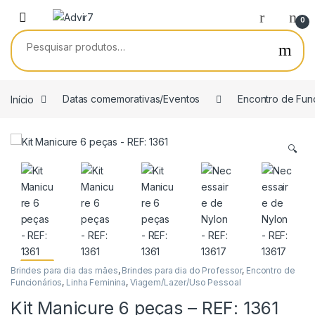
Skip to navigation
Skip to content
0
Pesquisar por:
Início
Datas comemorativas/Eventos
Encontro de Fun
🔍
Brindes para dia das mães
,
Brindes para dia do Professor
,
Encontro de
Funcionários
,
Linha Feminina
,
Viagem/Lazer/Uso Pessoal
Kit Manicure 6 peças – REF: 1361