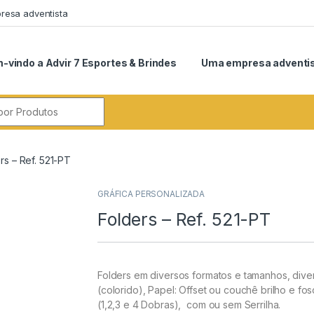
esa adventista
-vindo a Advir 7 Esportes & Brindes
Uma empresa adventi
r:
rs – Ref. 521-PT
GRÁFICA PERSONALIZADA
Folders – Ref. 521-PT
Folders em diversos formatos e tamanhos, div
(colorido), Papel: Offset ou couchê brilho e f
(1,2,3 e 4 Dobras), com ou sem Serrilha.