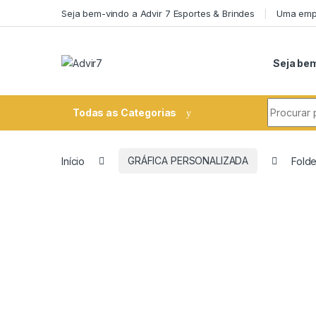
Skip to navigation
Skip to content
Seja bem-vindo a Advir 7 Esportes & Brindes
Uma empr
Seja bem
Search fo
Todas as Categorias
Início
GRÁFICA PERSONALIZADA
Folde