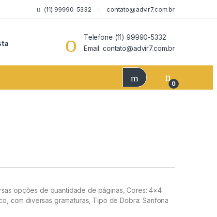
(11) 99990-5332
contato@advir7.com.br
Telefone (11) 99990-5332
sta
Email: contato@advir7.com.br
0
ersas opções de quantidade de páginas, Cores: 4×4
osco, com diversas gramaturas, Tipo de Dobra: Sanfona