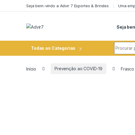
Skip to navigation
Skip to content
Seja bem-vindo a Advir 7 Esportes & Brindes
Uma empr
Seja bem
Search fo
Todas as Categorias
Início
Prevenção ao COVID-19
Frasco 