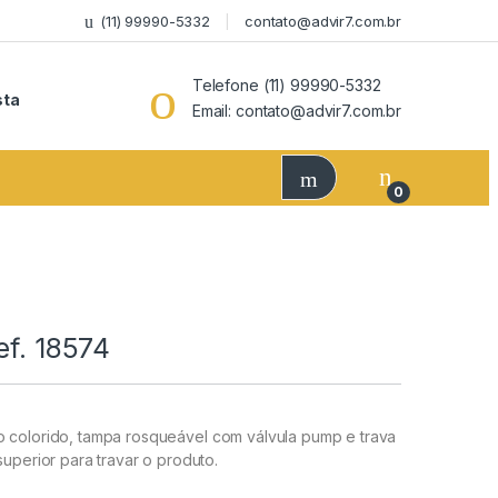
(11) 99990-5332
contato@advir7.com.br
Telefone (11) 99990-5332
sta
Email: contato@advir7.com.br
0
ef. 18574
o colorido, tampa rosqueável com válvula pump e trava
superior para travar o produto.