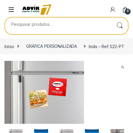
Skip to navigation
Skip to content
0
Pesquisar por:
Início
GRÁFICA PERSONALIZADA
Imãs – Ref. 522-PT