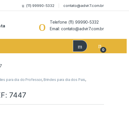
(11) 99990-5332
contato@advir7.com.br
Telefone (11) 99990-5332
sta
Email: contato@advir7.com.br
0
47
des para dia do Professor
,
Brindes para dia dos Pais
,
EF: 7447