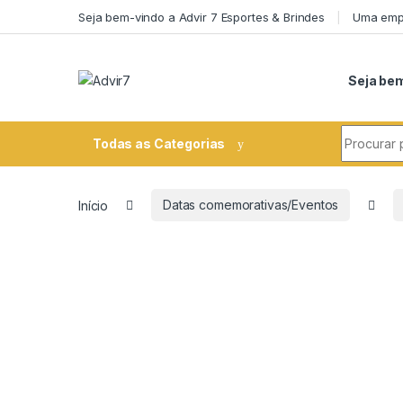
Skip to navigation
Skip to content
Seja bem-vindo a Advir 7 Esportes & Brindes
Uma empr
Seja bem
Search fo
Todas as Categorias
Início
Datas comemorativas/Eventos