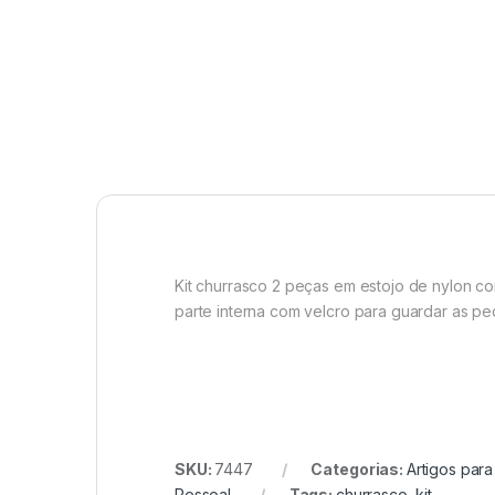
Kit churrasco 2 peças em estojo de nylon co
parte interna com velcro para guardar as pe
SKU:
7447
Categorias:
Artigos par
Pessoal
Tags:
churrasco
,
kit