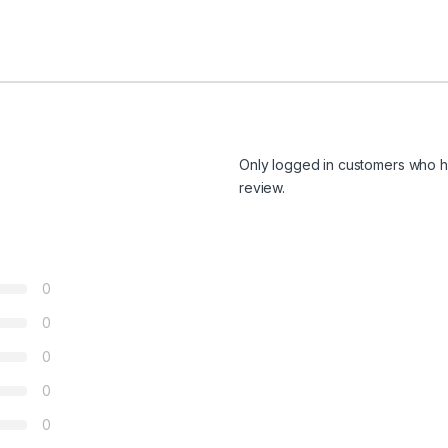
Only logged in customers who h
review.
0
0
0
0
0