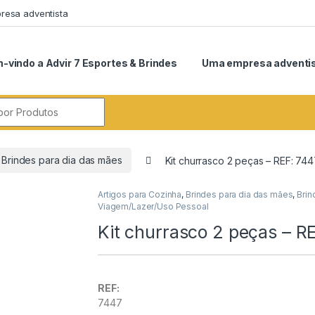
esa adventista
-vindo a Advir 7 Esportes & Brindes
Uma empresa adventi
r:
Brindes para dia das mães
Kit churrasco 2 peças – REF: 74
Artigos para Cozinha
,
Brindes para dia das mães
,
Brin
Viagem/Lazer/Uso Pessoal
Kit churrasco 2 peças – R
REF:
7447