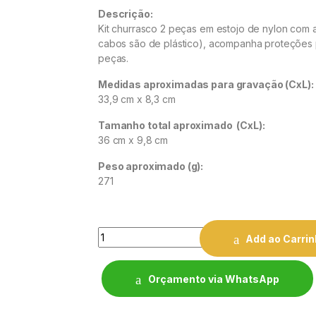
Descrição:
Kit churrasco 2 peças em estojo de nylon com a
cabos são de plástico), acompanha proteções p
peças.
Medidas aproximadas para gravação
(CxL):
33,9 cm x 8,3 cm
Tamanho total aproximado
(CxL):
36 cm x 9,8 cm
Peso aproximado
(g):
271
Quantity
Add ao Carri
Orçamento via WhatsApp