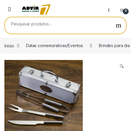
Skip to navigation
Skip to content
0
Pesquisar por:
Início
Datas comemorativas/Eventos
Brindes para dia
🔍