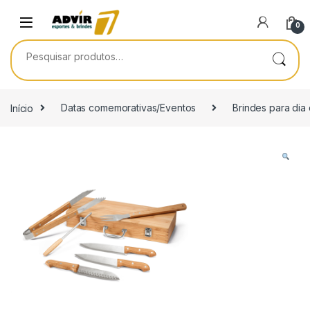
Skip to navigation
Skip to content
0
Pesquisar por:
Início
Datas comemorativas/Eventos
Brindes para dia