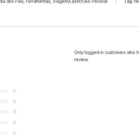
dia dos Pais
,
Ferramentas
,
Viagem/Lazer/Uso Pessoal
Tag:
fe
Only logged in customers who h
review.
0
0
0
0
0