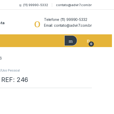
(11) 99990-5332
contato@advir7.com.br
Telefone (11) 99990-5332
sta
Email: contato@advir7.com.br
0
46
/Uso Pessoal
– REF: 246