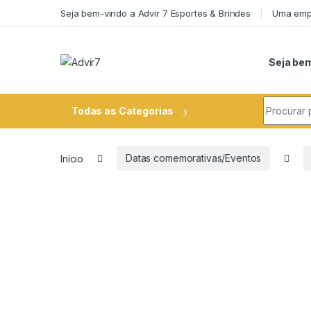
Skip to navigation
Skip to content
Seja bem-vindo a Advir 7 Esportes & Brindes
Uma empr
Seja bem
Search fo
Todas as Categorias
Início
Datas comemorativas/Eventos