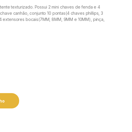
stente texturizado. Possui 2 mini chaves de fenda e 4
 chave canhão, conjunto 10 pontas(4 chaves phillips, 3
 4 extensores bocais(7MM, 8MM, 9MM e 10MM), pinça,
nho