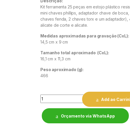
Descrição:
Kit ferramenta 25 peças em estojo plástico resi
mini chaves phillips, adaptador chave de boca,
chaves fenda, 2 chaves torx e um a
daptador),
alicate de corte e alicate.
Medidas aproximadas para gravação
(CxL):
14,5 cm x 9 cm
Tamanho total aproximado
(CxL):
16,1 cm x 11,3 cm
Peso aproximado
(g):
466
Quantity
Add ao Carri
Orçamento via WhatsApp