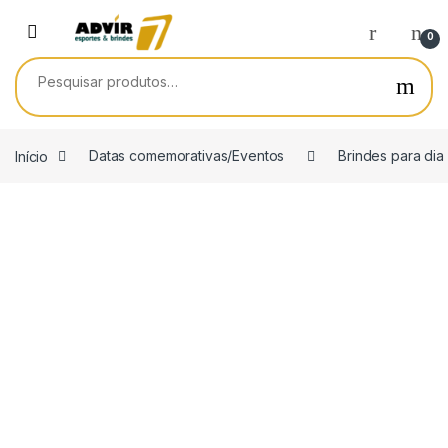
Skip to navigation
Skip to content
0
Pesquisar por:
Início
Datas comemorativas/Eventos
Brindes para dia