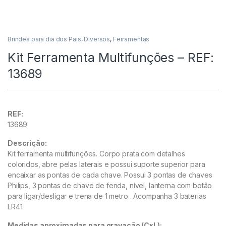
Brindes para dia dos Pais
,
Diversos
,
Ferramentas
Kit Ferramenta Multifunções – REF:
13689
REF:
13689
Descrição:
Kit ferramenta multifunções. Corpo prata com detalhes
coloridos, abre pelas laterais e possui suporte superior para
encaixar as pontas de cada chave. Possui 3 pontas de chaves
Philips, 3 pontas de chave de fenda, nível, lanterna com bot
ão
para ligar/desligar e trena de 1 metro . Acompanha 3 baterias
LR41.
Medidas aproximadas para gravação
(CxL):