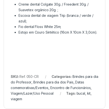
Creme dental Colgate 30g. / Freedent 30g. /
Suavetex orgânico 20g. ;
Escova dental de viagem Trip (branca / verde /
azul);
Fio dental Floss White 25m;
Estojo em Couro Sintético (16cm X 10cm X 3,0cm).
SKU:
Ref. 050-CR
Categorias:
Brindes para dia
do Professor
,
Brindes para dia dos Pais
,
Datas
comemorativas/Eventos
,
Encontro de Funcionários
,
Viagem/Lazer/Uso Pessoal
Tags:
bucal
,
kit
,
viagem