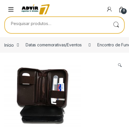
Skip to navigation
Skip to content
0
Pesquisar por:
Início
Datas comemorativas/Eventos
Encontro de Fun
🔍