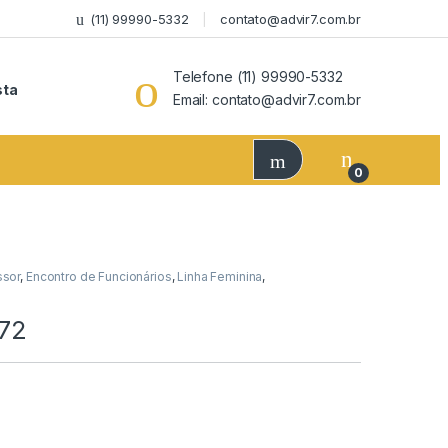
(11) 99990-5332
contato@advir7.com.br
Telefone (11) 99990-5332
sta
Email: contato@advir7.com.br
0
ssor
,
Encontro de Funcionários
,
Linha Feminina
,
772