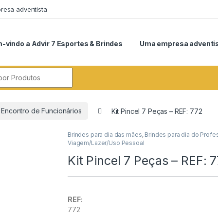
esa adventista
-vindo a Advir 7 Esportes & Brindes
Uma empresa adventi
r:
Encontro de Funcionários
Kit Pincel 7 Peças – REF: 772
Brindes para dia das mães
,
Brindes para dia do Profe
Viagem/Lazer/Uso Pessoal
Kit Pincel 7 Peças – REF: 
REF:
772