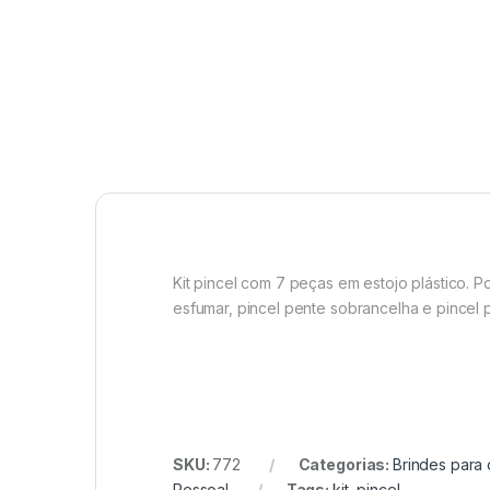
Kit pincel com 7 peças em estojo plástico. P
esfumar, pincel pente sobrancelha e pincel p
SKU:
772
Categorias:
Brindes para
Pessoal
Tags:
kit
,
pincel