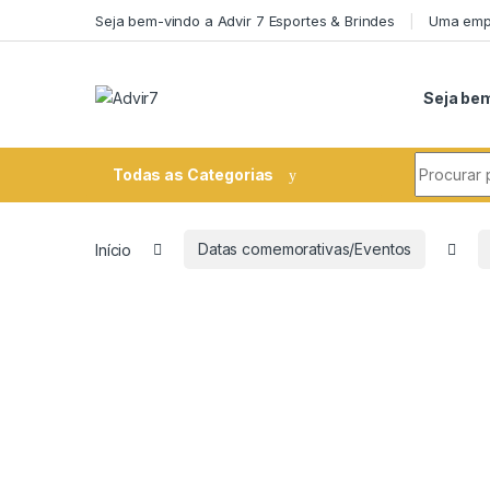
Skip to navigation
Skip to content
Seja bem-vindo a Advir 7 Esportes & Brindes
Uma empr
Seja bem
Search fo
Todas as Categorias
Início
Datas comemorativas/Eventos