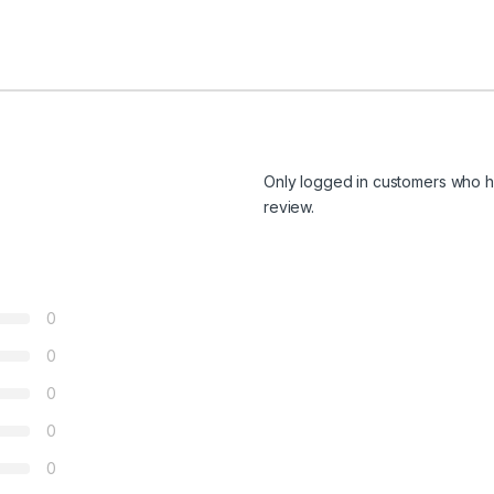
Only logged in customers who h
review.
0
0
0
0
0