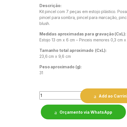
Descrição:
Kit pincel com 7 peças em estojo plástico. Poss
pincel para sombra, pincel para marcação, pinc
blush.
Medidas aproximadas para gravação
(CxL):
Estojo 13 cm x 6 cm – Pinceis menores 0,3 cm x
Tamanho total aproximado
(CxL):
23,6 cm x 9,6 cm
Peso aproximado
(g):
31
Quantity
Add ao Carri
Orçamento via WhatsApp