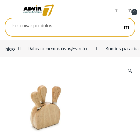
Skip to navigation
Skip to content
0
Pesquisar por:
Início
Datas comemorativas/Eventos
Brindes para dia
🔍