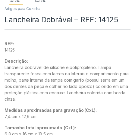
Artigos para Cozinha
Lancheira Dobrável – REF: 14125
REF:
14125
Descrição:
Lancheira dobrável de silicone e polipropileno. Tampa
transparente fosca com lacres na laterais e compartimento para
molho, parte interna da tampa com garfo (possui serra em um
dos dentes da peça e colher no lado oposto) colorido em uma
proteção plástica com encaixe. Lancheira colorida com borda
cinza.
Medidas aproximadas para gravação
(CxL):
7,4 cm x 12,9 cm
Tamanho total aproximado
(CxL):
6,8 cm x 16 cm x 18,5 cm