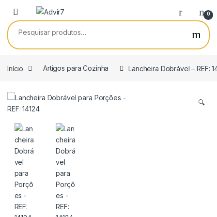
Skip to navigation
Skip to content
0
Pesquisar por:
Início
Artigos para Cozinha
Lancheira Dobrável – REF: 1
🔍