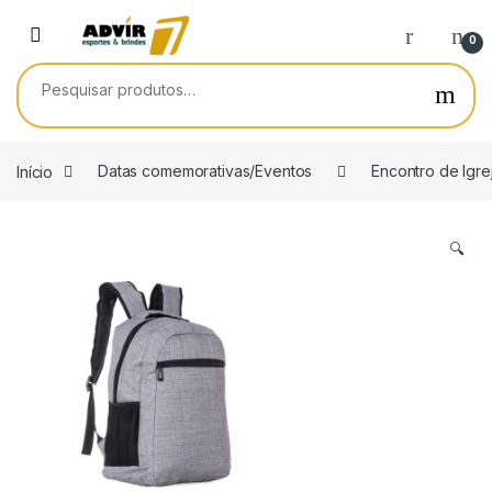
Skip to navigation
Skip to content
0
Pesquisar por:
Início
Datas comemorativas/Eventos
Encontro de Igre
🔍