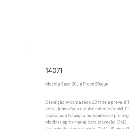
14071
Mochila Saco 20L à Prova D’Água
Descrição:
Mochila saco 20 litros à prova d´
costas(removível) e bolso externo frontal. P
criado para flutuação ou submersão prolon
Medidas aproximadas para gravação
(CxL):
Tamanho total aproximado
(CxL): 61 cm x 3