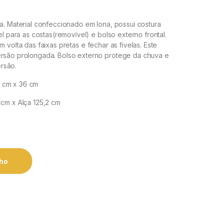
ua. Material confeccionado em lona, possui costura
el para as costas(removível) e bolso externo frontal.
m volta das faixas pretas e fechar as fivelas. Este
ersão prolongada. Bolso externo protege da chuva e
rsão.
 cm x 36 cm
 cm x Alça 125,2 cm
nho