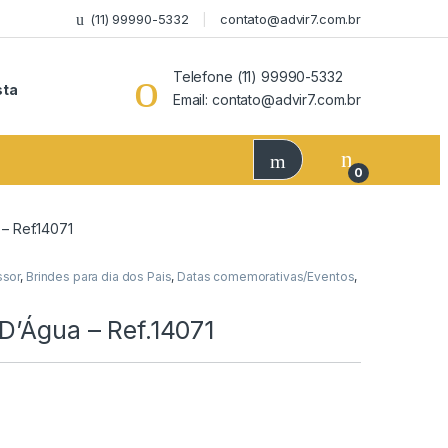
(11) 99990-5332
contato@advir7.com.br
Telefone (11) 99990-5332
sta
Email: contato@advir7.com.br
0
– Ref.14071
ssor
,
Brindes para dia dos Pais
,
Datas comemorativas/Eventos
,
l
D’Água – Ref.14071