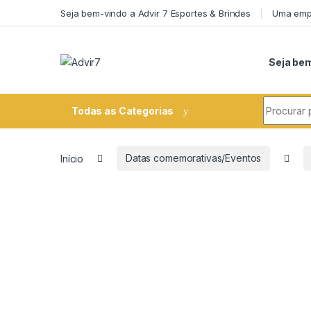
Skip to navigation
Skip to content
Seja bem-vindo a Advir 7 Esportes & Brindes
Uma empr
Seja bem
Search fo
Todas as Categorias
Início
Datas comemorativas/Eventos