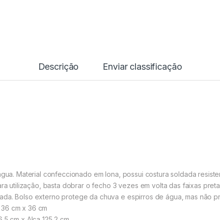
Descrição
Enviar classificação
água. Material confeccionado em lona, possui costura soldada resisten
ara utilização, basta dobrar o fecho 3 ve
zes em volta das faixas preta
gada. Bolso externo protege da chuva e espirros de água, mas não 
 36 cm x 36 cm
6,5 cm x Alça 125,2 cm