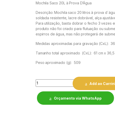
Mochila Saco 20L à Prova D’Água
Descrição:
Mochila saco 20 litros à prova d´ág
soldada resistente, lacre dobrável, alça ajustáv
Para utilização, basta dobrar o fecho 3 ve
zes e
produto não foi criado para flutuação ou subm
espirros de água, mas não protegerá de subme
Medidas aproximadas para gravação
(CxL): 36
Tamanho total aproximado
(CxL): 61 cm x 36,5
Peso aproximado
(g): 509
Quantity
Add ao Carri
Orçamento via WhatsApp