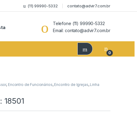
(11) 99990-5332
contato@advir7.com.br
Telefone (11) 99990-5332
sta
Email: contato@advir7.com.br
0
ssor
,
Encontro de Funcionários
,
Encontro de Igrejas
,
Linha
: 18501