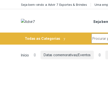
Skip to navigation
Skip to content
Seja bem-vindo a Advir 7 Esportes & Brindes
Uma empr
Seja bem
Search fo
Todas as Categorias
Início
Datas comemorativas/Eventos