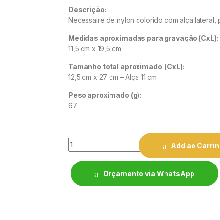
Descrição:
Necessaire de nylon colorido com alça lateral, p
Medidas aproximadas para gravação
(CxL):
11,5 cm x 19,5 cm
Tamanho total aproximado
(CxL):
12,5 cm x 27 cm – Alça 11 cm
Peso aproximado
(g):
67
Quantity
Add ao Carri
Orçamento via WhatsApp