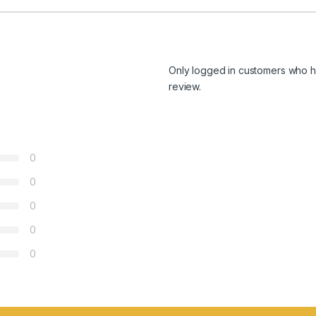
Only logged in customers who h
review.
0
0
0
0
0