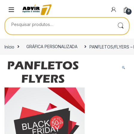
Skip to navigation
Skip to content
0
Pesquisar por:
Início
GRÁFICA PERSONALIZADA
PANFLETOS/FLYERS – 