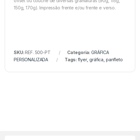
offset ou couchê de diversas gramaturas (90g, 115g,
150g, 170g). Impressão frente e/ou frente e verso.
SKU:
REF. 500-PT
Categoria:
GRÁFICA
PERSONALIZADA
Tags:
flyer
,
gráfica
,
panfleto