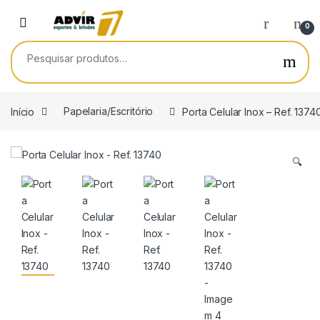
Skip to navigation
Skip to content
0
Pesquisar por:
Início
Papelaria/Escritório
Porta Celular Inox – Ref. 1374
🔍