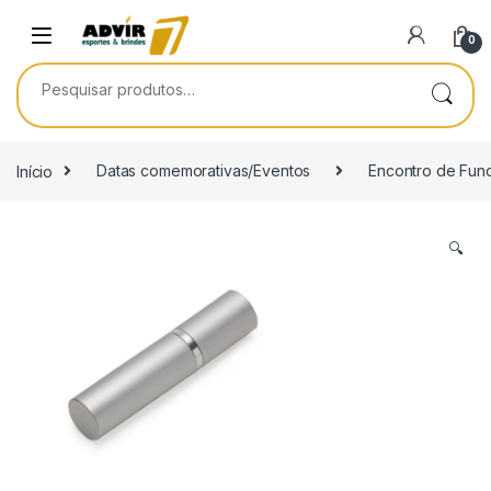
Skip to navigation
Skip to content
0
Pesquisar por:
Início
Datas comemorativas/Eventos
Encontro de Func
🔍